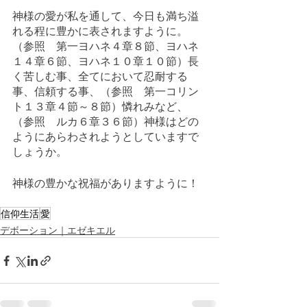
神様の愛が私を通して、今日も満ち溢
れる程に豊かに表されますように。
（参照　第一ヨハネ４章８節、ヨハネ
１４章６節、ヨハネ１０章１０節）長
く苦しむ事、全てにおいて忍耐する
事、信頼する事、（参照　第一コリン
ト１３章４節～８節）憐れみなど、
（参照　ルカ６章３６節）神様はどの
ようにあらわされようとしていますで
しょうか。
神様の豊かな祝福がありますように！
信仰生活
愛
デボーション｜エゼキエル