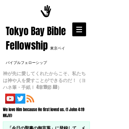
​Tokyo Bay Bible
Fellowship
東京ベイ
バイブルフェローシップ
神が先に愛してくれたからこそ、私たち
は神や人を愛すことができるのだ！（ヨ
ハネ筆・手紙Ⅰ 4章19節 AB）
We love Him because He first loved us. (1 John 4:19
NKJV)
「今日の聖書の御言葉」に登録して、メ