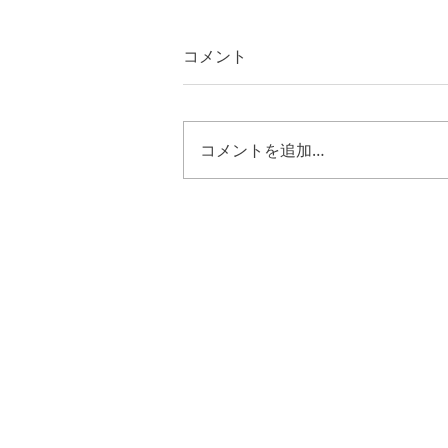
コメント
コメントを追加…
エゼキエル４８章３０節～３
５節 キリストの様に歩む恵
み