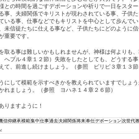
様との時間を過ごすデボーションや祈りで一日をスター
る事、夫婦関係でキリストが現わされている事、子供た
ている事、仕事などでもキリストを中心として歩んでい
、未信徒たちに仕える事など、子供たちにどのように信
が重要です。
を取る事は難しいかもしれませんが、神様は何よりも、
　へブル４章１２節）失敗をしたとしても、どうする事
えて、前進し続けましょう。（参照　ピリピ３章１３節
うにして模範を示すべきかを教えられていますでしょう
かれましょう。（参照　ヨハネ１４章２６節）
ありますように！
機
信仰継承
模範
集中
仕事
過去
夫婦関係
将来
奉仕
デボーション
次世代
ル