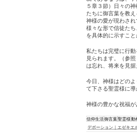
５章３節）日々の神
たちに御言葉を教え
神様の愛が現わされ
様々な形で信徒たち
を具体的に示すこと
私たちは完璧に行動
見られます。（参照
は忘れ、将来を見据
今日、神様はどのよ
て下さる聖霊様に導
神様の豊かな祝福が
信仰生活
御言葉
聖霊様
動
デボーション｜エゼキエ