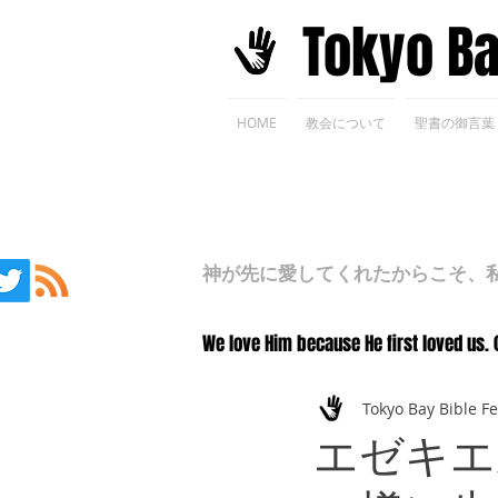
​Tokyo B
HOME
教会について
聖書の御言葉
神が先に愛してくれたからこそ、私た
We love Him because He first loved us. 
Tokyo Bay Bible F
エゼキエ