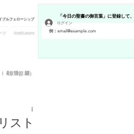
「今日の聖書の御言葉」に登録して
イブルフェローシップ
ログイン
ープ
Notifications
Members
章19節 AB）
リスト