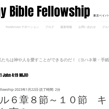
ay Bible Fellowship
東京ベイバ
YouVersion デボーション
ブログ
最新情報
お問い合わせ
グル
ちは神や人を愛すことができるのだ！（ヨハネ筆・手紙Ⅰ 4
(1 John 4:19 NKJV)
ellowship
2023年1月22日
読了時間: 2分
ル６章８節～１０節 キ