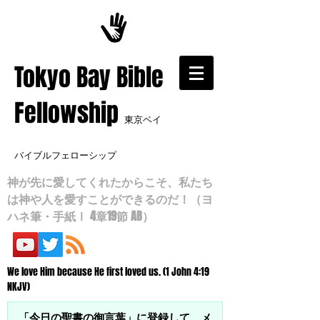
​Tokyo Bay Bible
Fellowship
東京ベイ
バイブルフェローシップ
神が先に愛してくれたからこそ、私たち
は神や人を愛すことができるのだ！（ヨ
ハネ筆・手紙Ⅰ 4章19節 AB）
We love Him because He first loved us. (1 John 4:19
NKJV)
「今日の聖書の御言葉」に登録して、メ