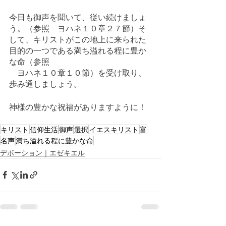
今日も御声を聞いて、従い続けましょ
う。（参照　ヨハネ１０章２７節）そ
して、キリストがこの地上に来られた
目的の一つである満ち溢れる程に豊か
な命（参照
　ヨハネ１０章１０節）を受け取り、
歩み通しましょう。
神様の豊かな祝福がありますように！
キリスト
信仰生活
御声
選択
イエスキリスト
富
名声
満ち溢れる程に豊かな命
デボーション｜エゼキエル