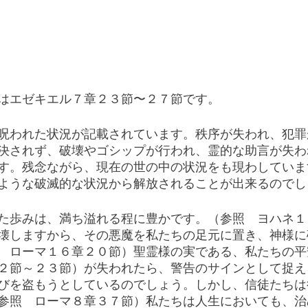
はエゼキエル７章２３節〜２７節です。
呪われた状況が記載されています。秩序が失われ、犯罪
決されず、破壊やゴシップが行われ、霊的な助言が失わ
す。残念ながら、現在の世の中の状況をも現わしていま
ような破滅的な状況から解放されることが出来るのでし
た歩みは、満ち溢れる程に豊かです。（参照　ヨハネ１
壊しますから、その悪魔を私たちの足元に置き、神様に
　ローマ１６章２０節）聖霊様の実である、私たちの平
２節～２３節）が失われたら、警告のサインとして捉え
びを盗もうとしているのでしょう。しかし、信徒たちは
参照　ローマ８章３７節）私たちは人生においても、治