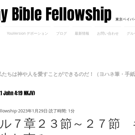
ay Bible Fellowship
東京ベイバ
YouVersion デボーション
ブログ
最新情報
お問い合わせ
グル
ちは神や人を愛すことができるのだ！（ヨハネ筆・手紙Ⅰ 4
(1 John 4:19 NKJV)
ellowship
2023年1月29日
読了時間: 1分
ル７章２３節～２７節 