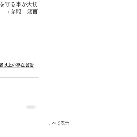
を守る事が大切
。（参照　箴言
者以上の存在
警告
すべて表示