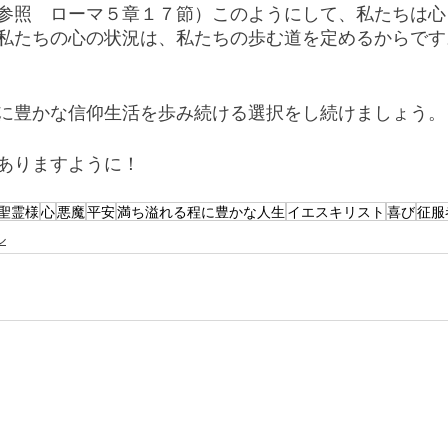
参照　ローマ５章１７節）このようにして、私たちは心
私たちの心の状況は、私たちの歩む道を定めるからです
に豊かな信仰生活を歩み続ける選択をし続けましょう。
ありますように！
聖霊様
心
悪魔
平安
満ち溢れる程に豊かな人生
イエスキリスト
喜び
征服
ル