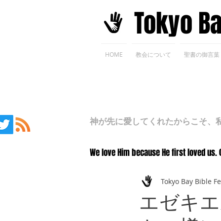
​Tokyo B
HOME
教会について
聖書の御言葉
神が先に愛してくれたからこそ、私た
We love Him because He first loved us. 
Tokyo Bay Bible F
エゼキエ