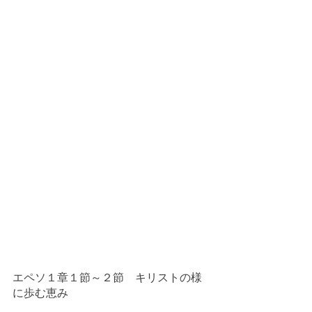
エペソ１章１節～２節　キリストの様
に歩む恵み