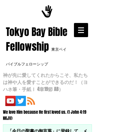
​Tokyo Bay Bible
Fellowship
東京ベイ
バイブルフェローシップ
神が先に愛してくれたからこそ、私たち
は神や人を愛すことができるのだ！（ヨ
ハネ筆・手紙Ⅰ 4章19節 AB）
We love Him because He first loved us. (1 John 4:19
NKJV)
「今日の聖書の御言葉」に登録して、メ