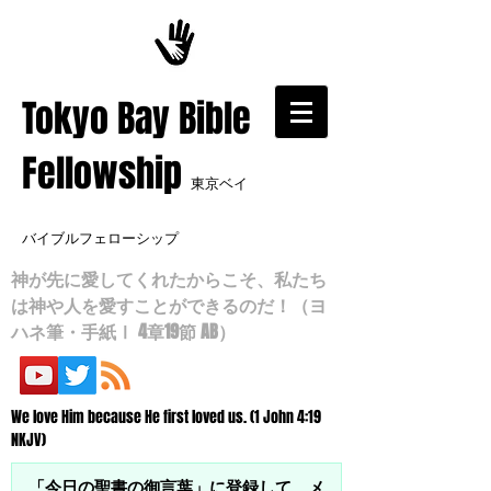
​Tokyo Bay Bible
Fellowship
東京ベイ
バイブルフェローシップ
神が先に愛してくれたからこそ、私たち
は神や人を愛すことができるのだ！（ヨ
ハネ筆・手紙Ⅰ 4章19節 AB）
We love Him because He first loved us. (1 John 4:19
NKJV)
「今日の聖書の御言葉」に登録して、メ