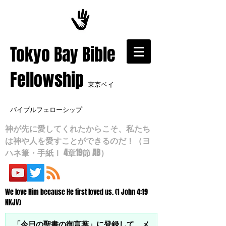
​Tokyo Bay Bible
Fellowship
東京ベイ
バイブルフェローシップ
神が先に愛してくれたからこそ、私たち
は神や人を愛すことができるのだ！（ヨ
ハネ筆・手紙Ⅰ 4章19節 AB）
We love Him because He first loved us. (1 John 4:19
NKJV)
「今日の聖書の御言葉」に登録して、メ