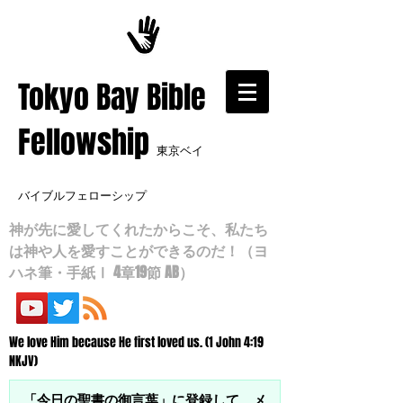
​Tokyo Bay Bible
Fellowship
東京ベイ
バイブルフェローシップ
神が先に愛してくれたからこそ、私たち
は神や人を愛すことができるのだ！（ヨ
ハネ筆・手紙Ⅰ 4章19節 AB）
We love Him because He first loved us. (1 John 4:19
NKJV)
「今日の聖書の御言葉」に登録して、メ