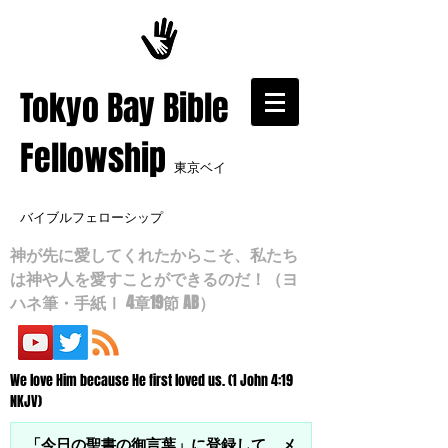
​Tokyo Bay Bible
Fellowship
東京ベイ
バイブルフェローシップ
神が先に愛してくれたからこそ、私たち
は神や人を愛すことができるのだ！（ヨ
ハネ筆・手紙Ⅰ 4章19節 AB）
We love Him because He first loved us. (1 John 4:19
NKJV)
「今日の聖書の御言葉」に登録して、メ