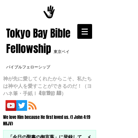
​Tokyo Bay Bible
Fellowship
東京ベイ
バイブルフェローシップ
神が先に愛してくれたからこそ、私たち
は神や人を愛すことができるのだ！（ヨ
ハネ筆・手紙Ⅰ 4章19節 AB）
We love Him because He first loved us. (1 John 4:19
NKJV)
「今日の聖書の御言葉」に登録して、メ