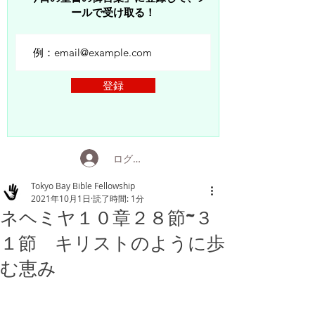
ールで受け取る！
登録
ログイン
Tokyo Bay Bible Fellowship
2021年10月1日
読了時間: 1分
ネヘミヤ１０章２８節~３
１節 キリストのように歩
む恵み