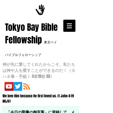
​Tokyo Bay Bible
Fellowship
東京ベイ
バイブルフェローシップ
神が先に愛してくれたからこそ、私たち
は神や人を愛すことができるのだ！（ヨ
ハネ筆・手紙Ⅰ 4章19節 AB）
We love Him because He first loved us. (1 John 4:19
NKJV)
「今日の聖書の御言葉」に登録して、メ