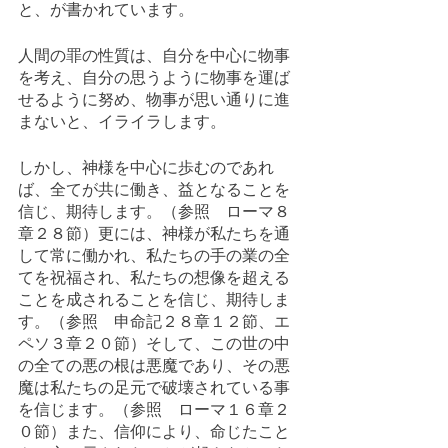
と、が書かれています。
人間の罪の性質は、自分を中心に物事
を考え、自分の思うように物事を運ば
せるように努め、物事が思い通りに進
まないと、イライラします。
しかし、神様を中心に歩むのであれ
ば、全てが共に働き、益となることを
信じ、期待します。（参照　ローマ８
章２８節）更には、神様が私たちを通
して常に働かれ、私たちの手の業の全
てを祝福され、私たちの想像を超える
ことを成されることを信じ、期待しま
す。（参照　申命記２８章１２節、エ
ペソ３章２０節）そして、この世の中
の全ての悪の根は悪魔であり、その悪
魔は私たちの足元で破壊されている事
を信じます。（参照　ローマ１６章２
０節）また、信仰により、命じたこと