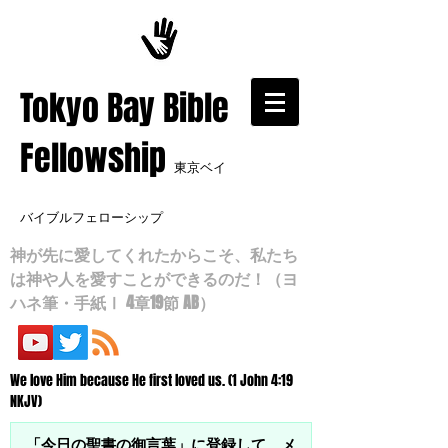
​Tokyo Bay Bible
Fellowship
東京ベイ
バイブルフェローシップ
神が先に愛してくれたからこそ、私たち
は神や人を愛すことができるのだ！（ヨ
ハネ筆・手紙Ⅰ 4章19節 AB）
We love Him because He first loved us. (1 John 4:19
NKJV)
「今日の聖書の御言葉」に登録して、メ