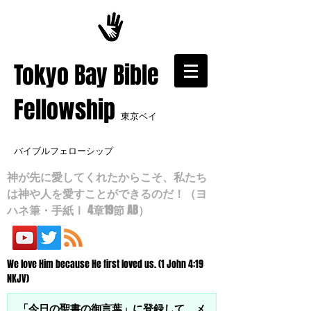
​Tokyo Bay Bible
Fellowship
東京ベイ
バイブルフェローシップ
神が先に愛してくれたからこそ、私たち
は神や人を愛すことができるのだ！（ヨ
ハネ筆・手紙Ⅰ 4章19節 AB）
We love Him because He first loved us. (1 John 4:19
NKJV)
「今日の聖書の御言葉」に登録して、メ