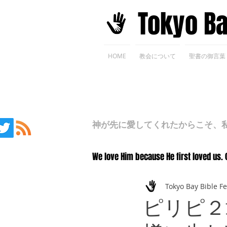
​Tokyo B
HOME
教会について
聖書の御言葉
神が先に愛してくれたからこそ、私た
We love Him because He first loved us. 
Tokyo Bay Bible F
ピリピ２