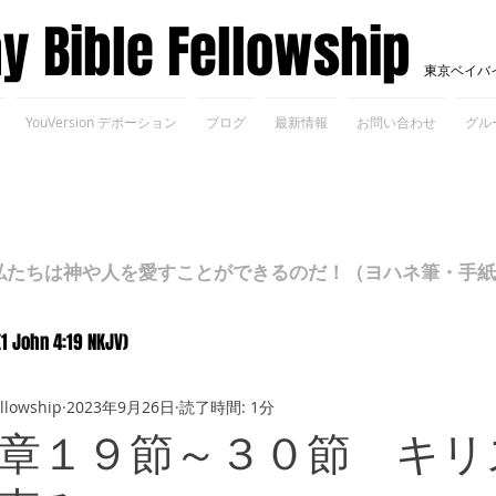
ay Bible Fellowship
東京ベイバ
YouVersion デボーション
ブログ
最新情報
お問い合わせ
グル
ちは神や人を愛すことができるのだ！（ヨハネ筆・手紙Ⅰ 4
(1 John 4:19 NKJV)
ellowship
2023年9月26日
読了時間: 1分
章１９節～３０節 キリ