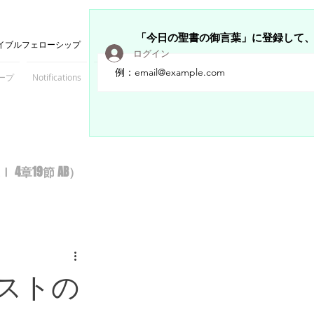
「今日の聖書の御言葉」に登録して
イブルフェローシップ
ログイン
ープ
Notifications
Members
章19節 AB）
ストの