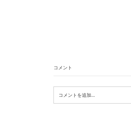
コメント
コメントを追加…
ピリピ４章２１節～２３節
キリストの様に歩む恵み