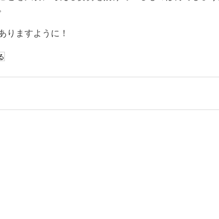
。
ありますように！
る