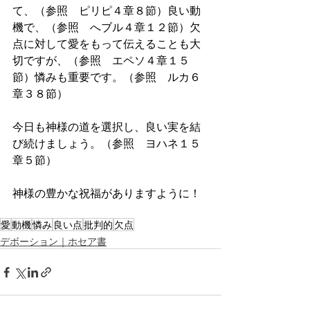
て、（参照　ピリピ４章８節）良い動
機で、（参照　へブル４章１２節）欠
点に対して愛をもって伝えることも大
切ですが、（参照　エペソ４章１５
節）憐みも重要です。（参照　ルカ６
章３８節）
今日も神様の道を選択し、良い実を結
び続けましょう。（参照　ヨハネ１５
章５節）
神様の豊かな祝福がありますように！
愛
動機
憐み
良い点
批判的
欠点
デボーション｜ホセア書