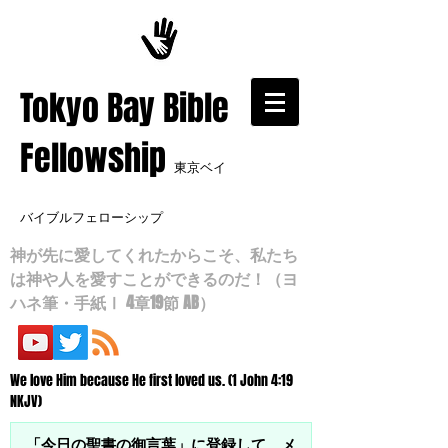
​Tokyo Bay Bible
Fellowship
東京ベイ
バイブルフェローシップ
神が先に愛してくれたからこそ、私たち
は神や人を愛すことができるのだ！（ヨ
ハネ筆・手紙Ⅰ 4章19節 AB）
We love Him because He first loved us. (1 John 4:19
NKJV)
「今日の聖書の御言葉」に登録して、メ