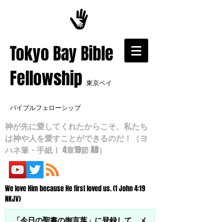
​Tokyo Bay Bible
Fellowship
東京ベイ
バイブルフェローシップ
神が先に愛してくれたからこそ、私たち
は神や人を愛すことができるのだ！（ヨ
ハネ筆・手紙Ⅰ 4章19節 AB）
We love Him because He first loved us. (1 John 4:19
NKJV)
「今日の聖書の御言葉」に登録して、メ