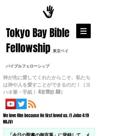
​Tokyo Bay Bible
Fellowship
東京ベイ
バイブルフェローシップ
神が先に愛してくれたからこそ、私たち
は神や人を愛すことができるのだ！（ヨ
ハネ筆・手紙Ⅰ 4章19節 AB）
We love Him because He first loved us. (1 John 4:19
NKJV)
「今日の聖書の御言葉」に登録して、メ