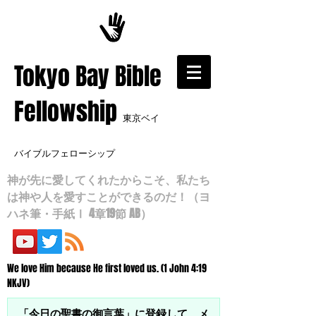
​Tokyo Bay Bible
Fellowship
東京ベイ
バイブルフェローシップ
神が先に愛してくれたからこそ、私たち
は神や人を愛すことができるのだ！（ヨ
ハネ筆・手紙Ⅰ 4章19節 AB）
We love Him because He first loved us. (1 John 4:19
NKJV)
「今日の聖書の御言葉」に登録して、メ