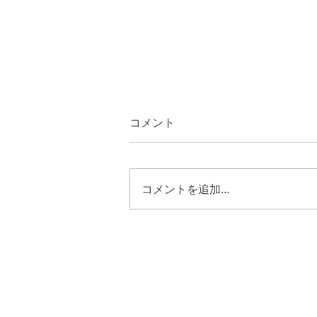
コメント
コメントを追加…
ヨシュア２４章２９節~３３
節 キリストのように歩む恵
み