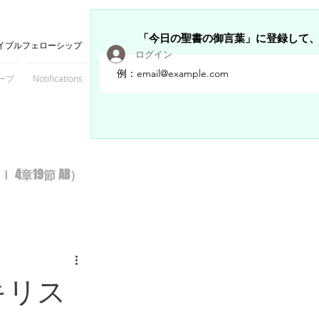
「今日の聖書の御言葉」に登録して
イブルフェローシップ
ログイン
ープ
Notifications
Members
章19節 AB）
キリス