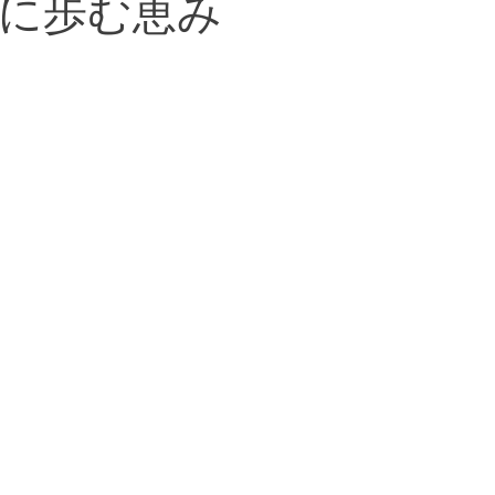
に歩む恵み