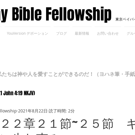
ay Bible Fellowship
東京ベイバ
YouVersion デボーション
ブログ
最新情報
お問い合わせ
グル
ちは神や人を愛すことができるのだ！（ヨハネ筆・手紙Ⅰ 4
(1 John 4:19 NKJV)
ellowship
2021年8月22日
読了時間: 2分
２２章２１節~２５節 