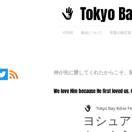
​Tokyo B
HOME
教会について
聖書の御言葉
神が先に愛してくれたからこそ、私た
We love Him because He first loved us. 
Tokyo Bay Bible F
ヨシュア