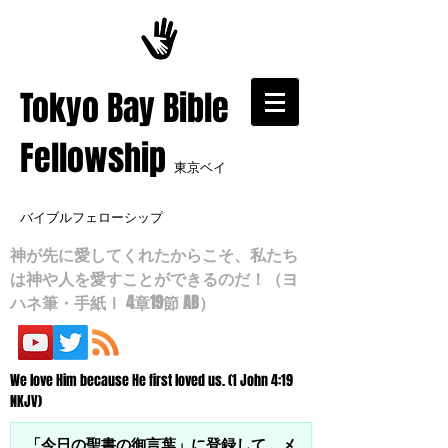
​Tokyo Bay Bible
Fellowship
東京ベイ
バイブルフェローシップ
神が先に愛してくれたからこそ、私たち
は神や人を愛すことができるのだ！（ヨ
ハネ筆・手紙Ⅰ 4章19節 AB）
We love Him because He first loved us. (1 John 4:19
NKJV)
「今日の聖書の御言葉」に登録して、メ