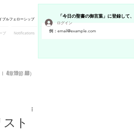
「今日の聖書の御言葉」に登録して
イブルフェローシップ
ログイン
ープ
Notifications
Members
章19節 AB）
リスト