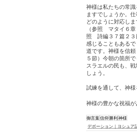
神様は私たちの常識
ますでしょうか。仕
どのように対応しま
（参照　マタイ６章
照　詩編３７篇２３
感じることもあるで
道です。神様を信頼
５節）今朝の箇所で
スラエルの民も、戦
しょう。
試練を通して、神様
神様の豊かな祝福が
御言葉
信仰
勝利
神様
デボーション｜ヨシュア