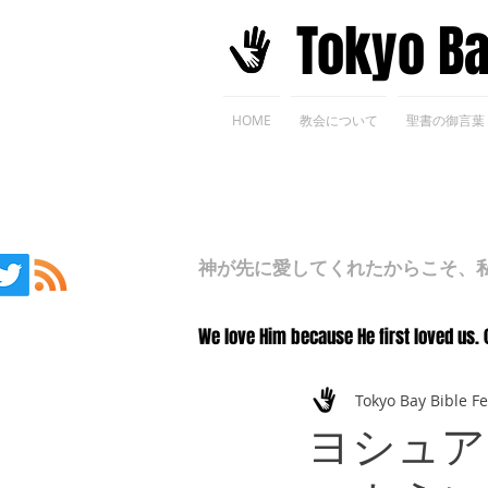
​Tokyo B
HOME
教会について
聖書の御言葉
神が先に愛してくれたからこそ、私た
We love Him because He first loved us. 
Tokyo Bay Bible F
ヨシュア