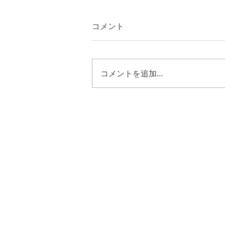
コメント
コメントを追加…
ヨシュア２４章２９節~３３
節 キリストのように歩む恵
み