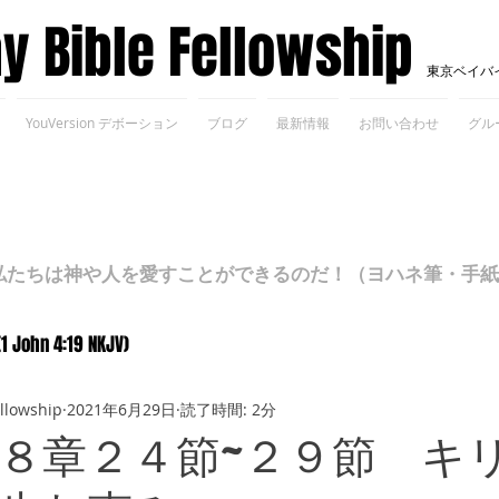
ay Bible Fellowship
東京ベイバ
YouVersion デボーション
ブログ
最新情報
お問い合わせ
グル
ちは神や人を愛すことができるのだ！（ヨハネ筆・手紙Ⅰ 4
(1 John 4:19 NKJV)
ellowship
2021年6月29日
読了時間: 2分
８章２４節~２９節 キ