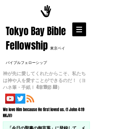
​Tokyo Bay Bible
Fellowship
東京ベイ
バイブルフェローシップ
神が先に愛してくれたからこそ、私たち
は神や人を愛すことができるのだ！（ヨ
ハネ筆・手紙Ⅰ 4章19節 AB）
We love Him because He first loved us. (1 John 4:19
NKJV)
「今日の聖書の御言葉」に登録して、メ