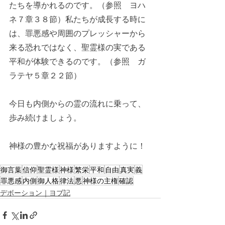
たちを導かれるのです。（参照　ヨハ
ネ７章３８節）私たちが成長する時に
は、罪悪感や周囲のプレッシャーから
来る恐れではなく、聖霊様の実である
平和が体験できるのです。（参照　ガ
ラテヤ５章２２節）
今日も内側からの霊の流れに乗って、
歩み続けましょう。
神様の豊かな祝福がありますように！
御言葉
信仰
聖霊様
神様
繁栄
平和
自由
真実
義
罪悪感
内側
御人格
律法
悪
神様の主権
確認
デボーション｜ヨブ記