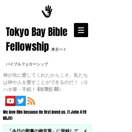
​Tokyo Bay Bible
Fellowship
東京ベイ
バイブルフェローシップ
神が先に愛してくれたからこそ、私たち
は神や人を愛すことができるのだ！（ヨ
ハネ筆・手紙Ⅰ 4章19節 AB）
We love Him because He first loved us. (1 John 4:19
NKJV)
「今日の聖書の御言葉」に登録して、メ