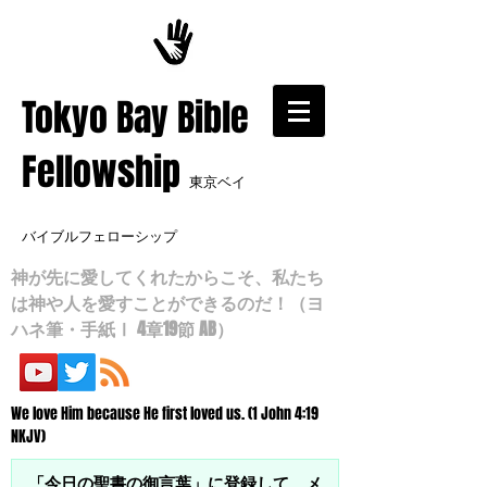
​Tokyo Bay Bible
Fellowship
東京ベイ
バイブルフェローシップ
神が先に愛してくれたからこそ、私たち
は神や人を愛すことができるのだ！（ヨ
ハネ筆・手紙Ⅰ 4章19節 AB）
We love Him because He first loved us. (1 John 4:19
NKJV)
「今日の聖書の御言葉」に登録して、メ