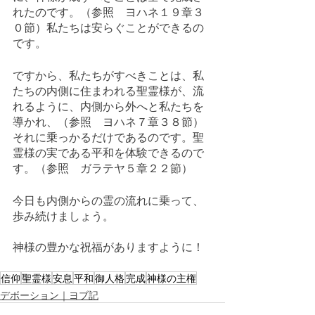
れたのです。（参照　ヨハネ１９章３
０節）私たちは安らぐことができるの
です。
ですから、私たちがすべきことは、私
たちの内側に住まわれる聖霊様が、流
れるように、内側から外へと私たちを
導かれ、（参照　ヨハネ７章３８節）
それに乗っかるだけであるのです。聖
霊様の実である平和を体験できるので
す。（参照　ガラテヤ５章２２節）
今日も内側からの霊の流れに乗って、
歩み続けましょう。
神様の豊かな祝福がありますように！
信仰
聖霊様
安息
平和
御人格
完成
神様の主権
デボーション｜ヨブ記