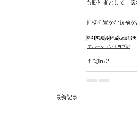
も勝利者として、義
神様の豊かな祝福が
勝利
悪魔
義
権威
破壊
誠実
デボーション｜ヨブ記
最新記事