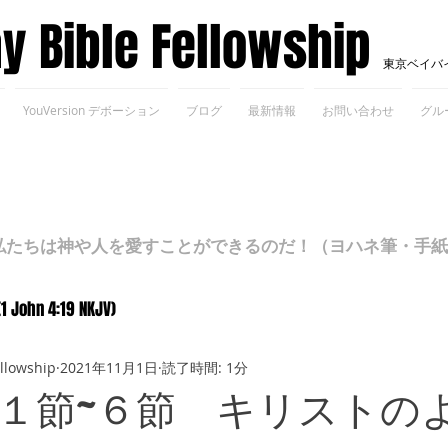
ay Bible Fellowship
東京ベイバ
YouVersion デボーション
ブログ
最新情報
お問い合わせ
グル
ちは神や人を愛すことができるのだ！（ヨハネ筆・手紙Ⅰ 4
(1 John 4:19 NKJV)
ellowship
2021年11月1日
読了時間: 1分
１節~６節 キリストの