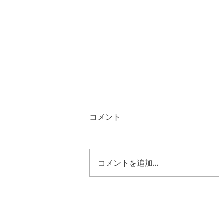
コメント
コメントを追加…
ヨブ４２章１０節~１７節
キリストのように歩む恵み