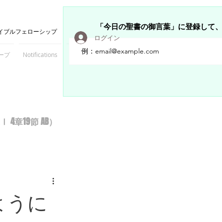
「今日の聖書の御言葉」に登録して
イブルフェローシップ
ログイン
ープ
Notifications
Members
章19節 AB）
ように