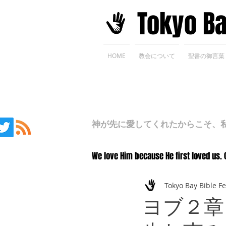
​Tokyo B
HOME
教会について
聖書の御言葉
神が先に愛してくれたからこそ、私た
We love Him because He first loved us. 
Tokyo Bay Bible F
ヨブ２章