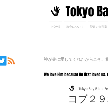
​Tokyo B
HOME
教会について
聖書の御言葉
神が先に愛してくれたからこそ、私た
We love Him because He first loved us. 
Tokyo Bay Bible F
ヨブ２９