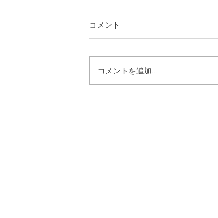
コメント
コメントを追加…
ヨブ４２章１０節~１７節
キリストのように歩む恵み