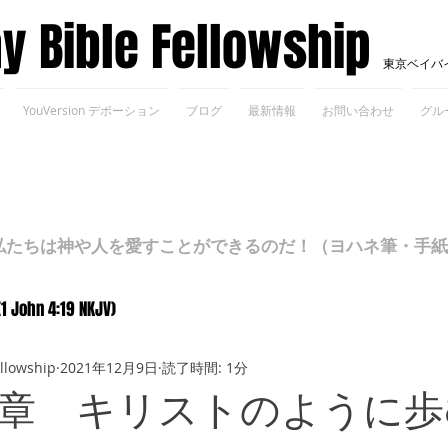
ay Bible Fellowship
東京ベイバ
YouVersion デボーション
ブログ
最新情報
お問い合わせ
グル
ちは神や人を愛すことができるのだ！（ヨハネ筆・手紙Ⅰ 4
(1 John 4:19 NKJV)
ellowship
2021年12月9日
読了時間: 1分
章 キリストのように歩