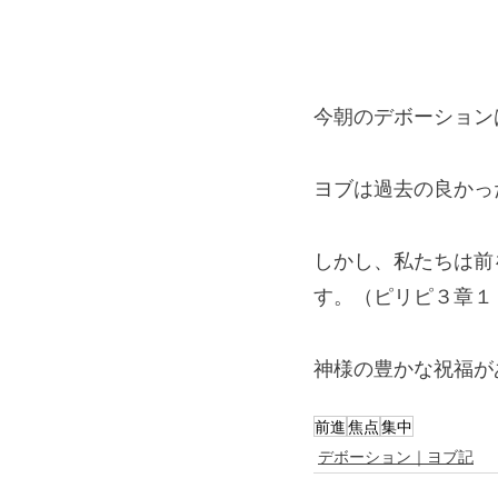
今朝のデボーション
ヨブは過去の良かっ
しかし、私たちは前
す。（ピリピ３章１
神様の豊かな祝福が
前進
焦点
集中
デボーション｜ヨブ記