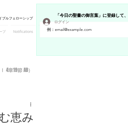
「今日の聖書の御言葉」に登録して
イブルフェローシップ
ログイン
ープ
Notifications
Members
章19節 AB）
む恵み