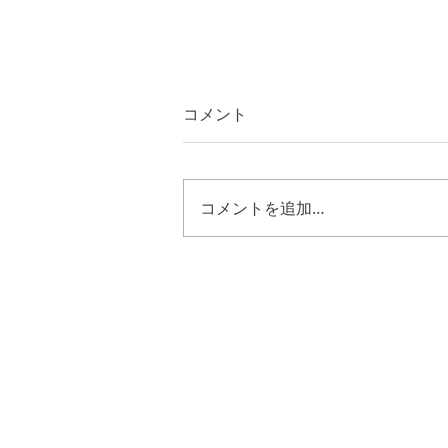
コメント
コメントを追加…
ヨブ４２章１０節~１７節
キリストのように歩む恵み