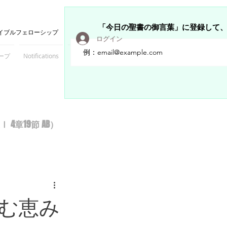
「今日の聖書の御言葉」に登録して
イブルフェローシップ
ログイン
ープ
Notifications
Members
章19節 AB）
む恵み