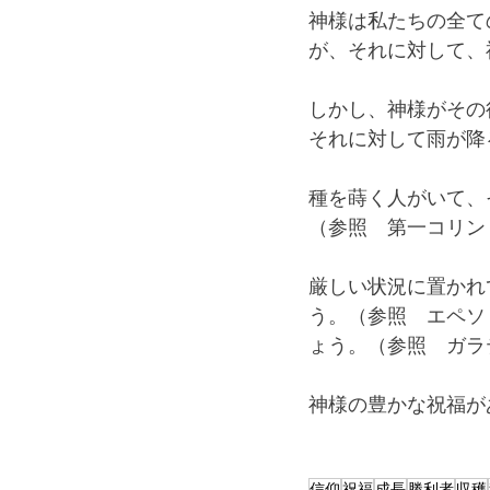
神様は私たちの全て
が、それに対して、
しかし、神様がその
それに対して雨が降
種を蒔く人がいて、
（参照　第一コリン
厳しい状況に置かれ
う。（参照　エペソ
ょう。（参照　ガラ
神様の豊かな祝福が
信仰
祝福
成長
勝利者
収穫