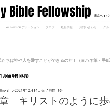
ay Bible Fellowship
東京ベイバ
YouVersion デボーション
ブログ
最新情報
お問い合わせ
グル
ちは神や人を愛すことができるのだ！（ヨハネ筆・手紙Ⅰ 4
(1 John 4:19 NKJV)
ellowship
2021年12月14日
読了時間: 1分
章 キリストのように歩