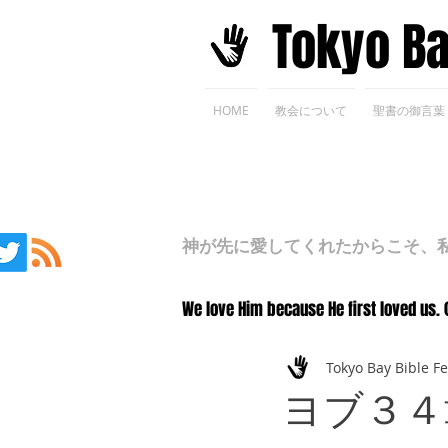
​Tokyo B
HOME
教会について
聖書の御言葉
神が先に愛してくれたからこそ、私た
We love Him because He first loved us. 
Tokyo Bay Bible F
ヨブ３４