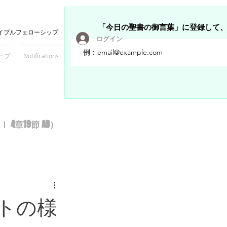
「今日の聖書の御言葉」に登録して
イブルフェローシップ
ログイン
ープ
Notifications
Members
章19節 AB）
トの様