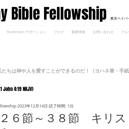
ay Bible Fellowship
東京ベイバ
YouVersion デボーション
ブログ
最新情報
お問い合わせ
グル
ちは神や人を愛すことができるのだ！（ヨハネ筆・手紙Ⅰ 4
(1 John 4:19 NKJV)
ellowship
2023年12月14日
読了時間: 1分
２６節～３８節 キリス