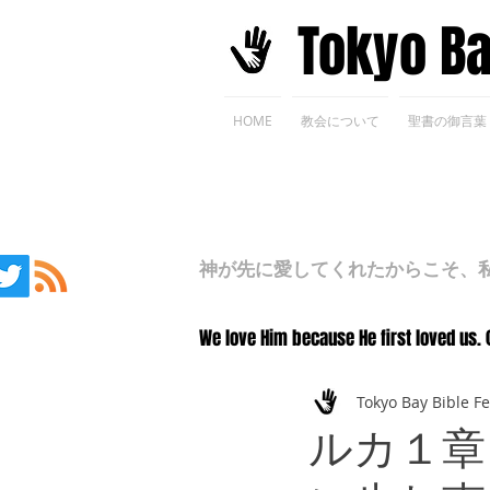
​Tokyo B
HOME
教会について
聖書の御言葉
神が先に愛してくれたからこそ、私た
We love Him because He first loved us. 
Tokyo Bay Bible F
ルカ１章