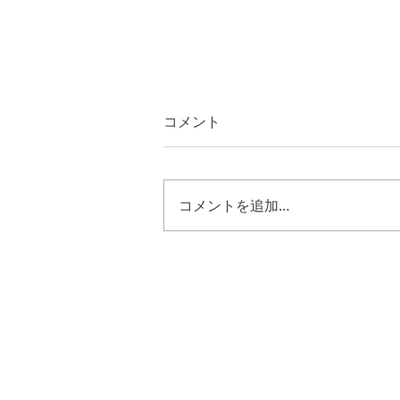
コメント
コメントを追加…
ルカ２４章５０節～５３節
キリストの様に歩む恵み