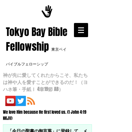
​Tokyo Bay Bible
Fellowship
東京ベイ
バイブルフェローシップ
神が先に愛してくれたからこそ、私たち
は神や人を愛すことができるのだ！（ヨ
ハネ筆・手紙Ⅰ 4章19節 AB）
We love Him because He first loved us. (1 John 4:19
NKJV)
「今日の聖書の御言葉」に登録して、メ