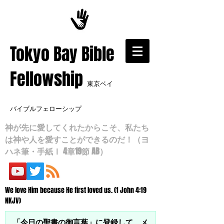
​Tokyo Bay Bible
Fellowship
東京ベイ
バイブルフェローシップ
神が先に愛してくれたからこそ、私たち
は神や人を愛すことができるのだ！（ヨ
ハネ筆・手紙Ⅰ 4章19節 AB）
We love Him because He first loved us. (1 John 4:19
NKJV)
「今日の聖書の御言葉」に登録して、メ