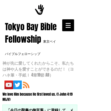
​Tokyo Bay Bible
Fellowship
東京ベイ
バイブルフェローシップ
神が先に愛してくれたからこそ、私たち
は神や人を愛すことができるのだ！（ヨ
ハネ筆・手紙Ⅰ 4章19節 AB）
We love Him because He first loved us. (1 John 4:19
NKJV)
「今日の聖書の御言葉」に登録して、メ