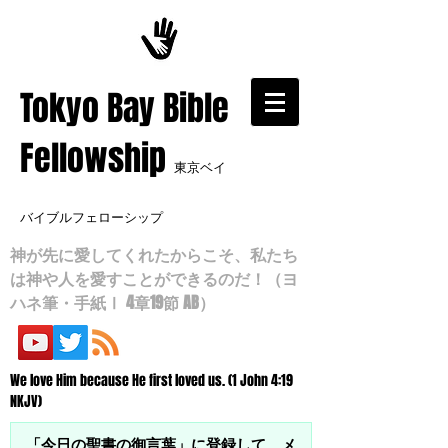
​Tokyo Bay Bible
Fellowship
東京ベイ
バイブルフェローシップ
神が先に愛してくれたからこそ、私たち
は神や人を愛すことができるのだ！（ヨ
ハネ筆・手紙Ⅰ 4章19節 AB）
We love Him because He first loved us. (1 John 4:19
NKJV)
「今日の聖書の御言葉」に登録して、メ