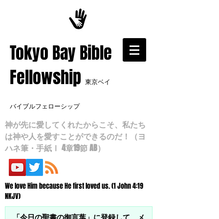
​Tokyo Bay Bible
Fellowship
東京ベイ
バイブルフェローシップ
神が先に愛してくれたからこそ、私たち
は神や人を愛すことができるのだ！（ヨ
ハネ筆・手紙Ⅰ 4章19節 AB）
We love Him because He first loved us. (1 John 4:19
NKJV)
「今日の聖書の御言葉」に登録して、メ