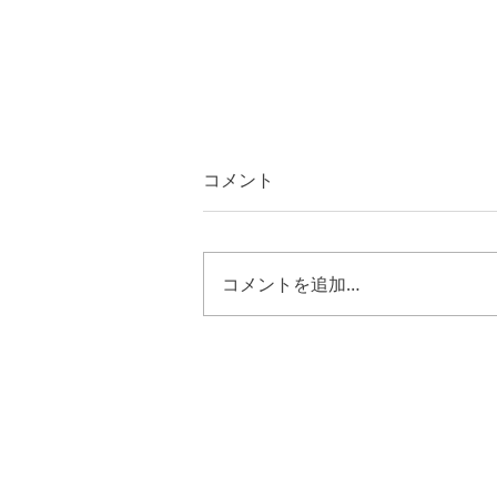
コメント
コメントを追加…
ルカ２４章５０節～５３節
キリストの様に歩む恵み