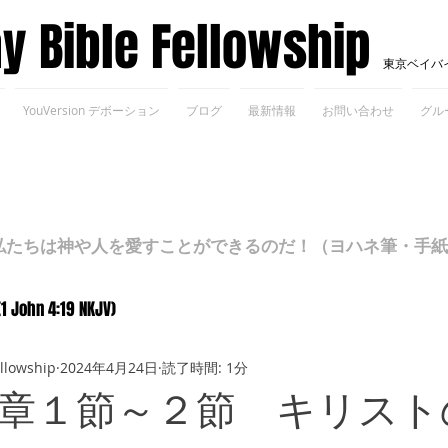
ay Bible Fellowship
東京ベイバ
YouVersion デボーション
ブログ
最新情報
お問い合わせ
グル
ちは神や人を愛すことができるのだ！（ヨハネ筆・手紙Ⅰ 4
(1 John 4:19 NKJV)
ellowship
2024年4月24日
読了時間: 1分
章１節～２節 キリスト