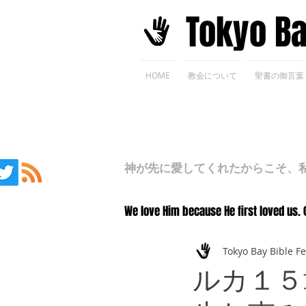
​Tokyo B
HOME
教会について
聖書の御言葉
神が先に愛してくれたからこそ、私た
We love Him because He first loved us. 
Tokyo Bay Bible F
ルカ１５