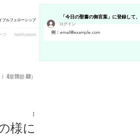
「今日の聖書の御言葉」に登録して
イブルフェローシップ
ログイン
ープ
Notifications
Members
章19節 AB）
の様に