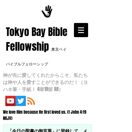
​Tokyo Bay Bible
Fellowship
東京ベイ
バイブルフェローシップ
神が先に愛してくれたからこそ、私たち
は神や人を愛すことができるのだ！（ヨ
ハネ筆・手紙Ⅰ 4章19節 AB）
We love Him because He first loved us. (1 John 4:19
NKJV)
「今日の聖書の御言葉」に登録して、メ