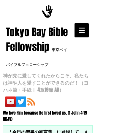
​Tokyo Bay Bible
Fellowship
東京ベイ
バイブルフェローシップ
神が先に愛してくれたからこそ、私たち
は神や人を愛すことができるのだ！（ヨ
ハネ筆・手紙Ⅰ 4章19節 AB）
We love Him because He first loved us. (1 John 4:19
NKJV)
「今日の聖書の御言葉」に登録して、メ