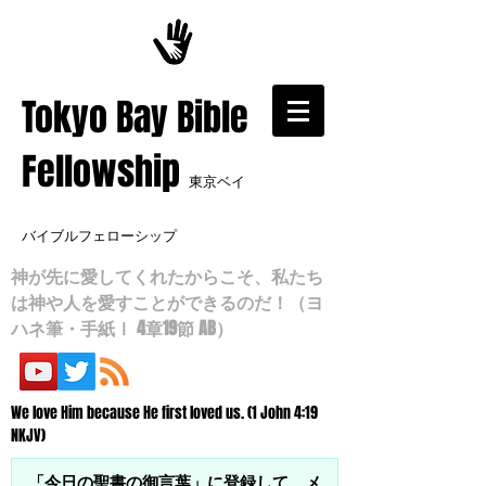
​Tokyo Bay Bible
Fellowship
東京ベイ
バイブルフェローシップ
神が先に愛してくれたからこそ、私たち
は神や人を愛すことができるのだ！（ヨ
ハネ筆・手紙Ⅰ 4章19節 AB）
We love Him because He first loved us. (1 John 4:19
NKJV)
「今日の聖書の御言葉」に登録して、メ