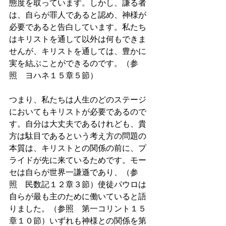
態度を取っています。しかし、謙る者
は、自らが罪人であると認め、神様が
必要であると告白しています。私たち
はキリストを通して以外は何もできま
せんが、キリストを通しては、豊かに
実を結ぶことができるのです。（参
照　ヨハネ１５章５節）
つまり、私たちは人生のどのステージ
においてもキリストが必要であるので
す。自分は大丈夫であるけれども、貴
方は駄目であるという考え方の問題の
本質は、キリストとの関係の前に、プ
ライドが先に来ているためです。モー
セは自らが世界一謙遜であり、（参
照　民数記１２章３節）使徒パウロは
自らが最も主のために働いていると語
りました。（参照　第一コリント１５
章１０節）いずれも神様との関係を第