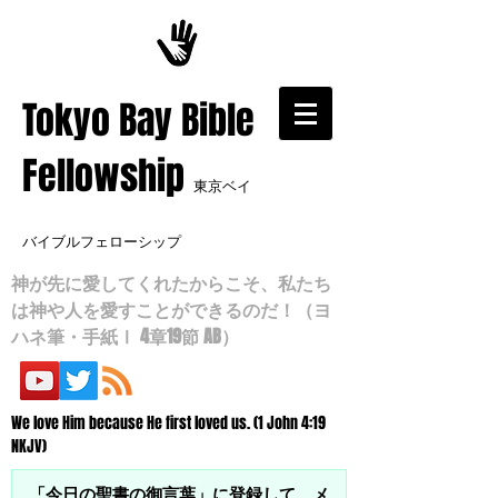
​Tokyo Bay Bible
Fellowship
東京ベイ
バイブルフェローシップ
神が先に愛してくれたからこそ、私たち
は神や人を愛すことができるのだ！（ヨ
ハネ筆・手紙Ⅰ 4章19節 AB）
We love Him because He first loved us. (1 John 4:19
NKJV)
「今日の聖書の御言葉」に登録して、メ