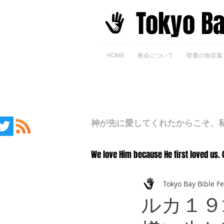
​Tokyo B
HOME
教会について
聖書の御言葉
神が先に愛してくれたからこそ、私た
We love Him because He first loved us. 
Tokyo Bay Bible F
ルカ１９