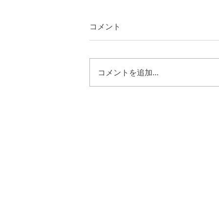
コメント
コメントを追加…
ルカ２４章５０節～５３節
キリストの様に歩む恵み