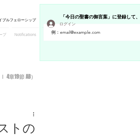
「今日の聖書の御言葉」に登録して
イブルフェローシップ
ログイン
ープ
Notifications
Members
章19節 AB）
ストの