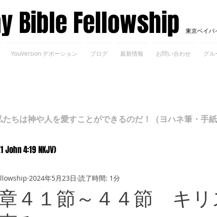
ay Bible Fellowship
東京ベイバ
YouVersion デボーション
ブログ
最新情報
お問い合わせ
グル
ちは神や人を愛すことができるのだ！（ヨハネ筆・手紙Ⅰ 4
(1 John 4:19 NKJV)
ellowship
2024年5月23日
読了時間: 1分
章４１節～４４節 キリ