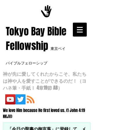
​Tokyo Bay Bible
Fellowship
東京ベイ
バイブルフェローシップ
神が先に愛してくれたからこそ、私たち
は神や人を愛すことができるのだ！（ヨ
ハネ筆・手紙Ⅰ 4章19節 AB）
We love Him because He first loved us. (1 John 4:19
NKJV)
「今日の聖書の御言葉」に登録して、メ