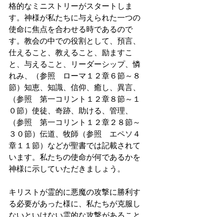
格的なミニストリーがスタートしま
す。神様が私たちに与えられた一つの
使命に焦点を合わせる時であるので
す。教会の中での役割として、預言、
仕えること、教えること、励ますこ
と、与えること、リーダーシップ、憐
れみ、（参照　ローマ１２章６節～８
節）知恵、知識、信仰、癒し、異言、
（参照　第一コリント１２章８節～１
０節）使徒、奇跡、助ける、管理、
（参照　第一コリント１２章２８節～
３０節）伝道、牧師（参照　エペソ４
章１１節）などが聖書では記載されて
います。私たちの使命が何であるかを
神様に示していただきましょう。
キリストが霊的に悪魔の攻撃に勝利す
る必要があった様に、私たちが克服し
ないといけない霊的な攻撃があること