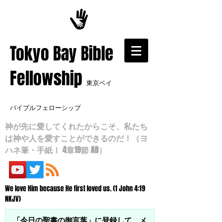
​Tokyo Bay Bible
Fellowship
東京ベイ
バイブルフェローシップ
神が先に愛してくれたからこそ、私たち
は神や人を愛すことができるのだ！（ヨ
ハネ筆・手紙Ⅰ 4章19節 AB）
We love Him because He first loved us. (1 John 4:19
NKJV)
「今日の聖書の御言葉」に登録して、メ