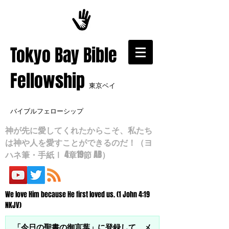
​Tokyo Bay Bible
Fellowship
東京ベイ
バイブルフェローシップ
神が先に愛してくれたからこそ、私たち
は神や人を愛すことができるのだ！（ヨ
ハネ筆・手紙Ⅰ 4章19節 AB）
We love Him because He first loved us. (1 John 4:19
NKJV)
「今日の聖書の御言葉」に登録して、メ