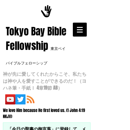
​Tokyo Bay Bible
Fellowship
東京ベイ
バイブルフェローシップ
神が先に愛してくれたからこそ、私たち
は神や人を愛すことができるのだ！（ヨ
ハネ筆・手紙Ⅰ 4章19節 AB）
We love Him because He first loved us. (1 John 4:19
NKJV)
「今日の聖書の御言葉」に登録して、メ