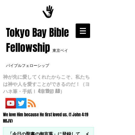
​Tokyo Bay Bible
Fellowship
東京ベイ
バイブルフェローシップ
神が先に愛してくれたからこそ、私たち
は神や人を愛すことができるのだ！（ヨ
ハネ筆・手紙Ⅰ 4章19節 AB）
We love Him because He first loved us. (1 John 4:19
NKJV)
「今日の聖書の御言葉」に登録して、メ