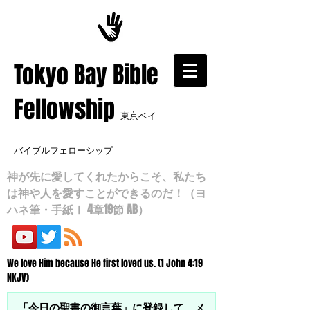
​Tokyo Bay Bible
Fellowship
東京ベイ
バイブルフェローシップ
神が先に愛してくれたからこそ、私たち
は神や人を愛すことができるのだ！（ヨ
ハネ筆・手紙Ⅰ 4章19節 AB）
We love Him because He first loved us. (1 John 4:19
NKJV)
「今日の聖書の御言葉」に登録して、メ