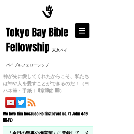
​Tokyo Bay Bible
Fellowship
東京ベイ
バイブルフェローシップ
神が先に愛してくれたからこそ、私たち
は神や人を愛すことができるのだ！（ヨ
ハネ筆・手紙Ⅰ 4章19節 AB）
We love Him because He first loved us. (1 John 4:19
NKJV)
「今日の聖書の御言葉」に登録して、メ