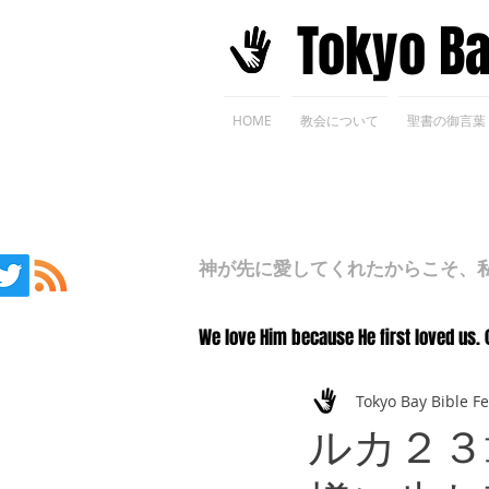
​Tokyo B
HOME
教会について
聖書の御言葉
神が先に愛してくれたからこそ、私た
We love Him because He first loved us. 
Tokyo Bay Bible F
ルカ２３