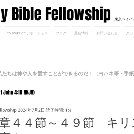
ay Bible Fellowship
東京ベイバ
YouVersion デボーション
ブログ
最新情報
お問い合わせ
グル
ちは神や人を愛すことができるのだ！（ヨハネ筆・手紙Ⅰ 4
(1 John 4:19 NKJV)
ellowship
2024年7月2日
読了時間: 1分
章４４節～４９節 キリ