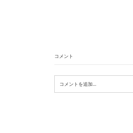
コメント
コメントを追加…
ルカ２４章５０節～５３節
キリストの様に歩む恵み