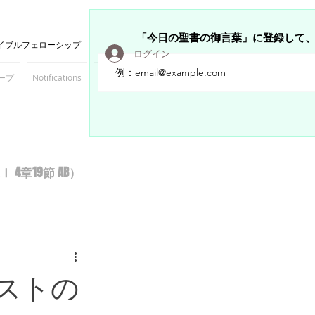
「今日の聖書の御言葉」に登録して
イブルフェローシップ
ログイン
ープ
Notifications
Members
章19節 AB）
ストの