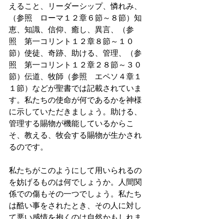
えること、リーダーシップ、憐れみ、
（参照　ローマ１２章６節～８節）知
恵、知識、信仰、癒し、異言、（参
照　第一コリント１２章８節～１０
節）使徒、奇跡、助ける、管理、（参
照　第一コリント１２章２８節～３０
節）伝道、牧師（参照　エペソ４章１
１節）などが聖書では記載されていま
す。私たちの使命が何であるかを神様
に示していただきましょう。助ける、
管理する賜物が機能しているからこ
そ、教える、牧会する賜物が生かされ
るのです。
私たちがこのようにして用いられるの
を妨げるものは何でしょうか。人間関
係での傷もその一つでしょう。私たち
は酷い事をされたとき、その人に対し
て悪い感情を抱くのは自然かもしれま