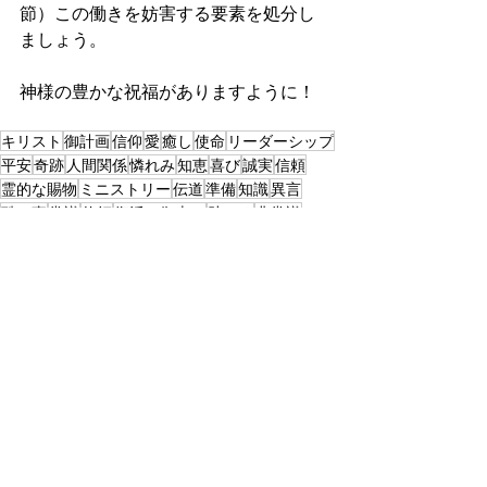
節）この働きを妨害する要素を処分し
ましょう。
神様の豊かな祝福がありますように！
キリスト
御計画
信仰
愛
癒し
使命
リーダーシップ
平安
奇跡
人間関係
憐れみ
知恵
喜び
誠実
信頼
霊的な賜物
ミニストリー
伝道
準備
知識
異言
酷い事
常識
牧師
復活の御恵み
助ける
非常識
良い点
使徒
管理
デボーション｜ルカ
最新記事
すべて表示