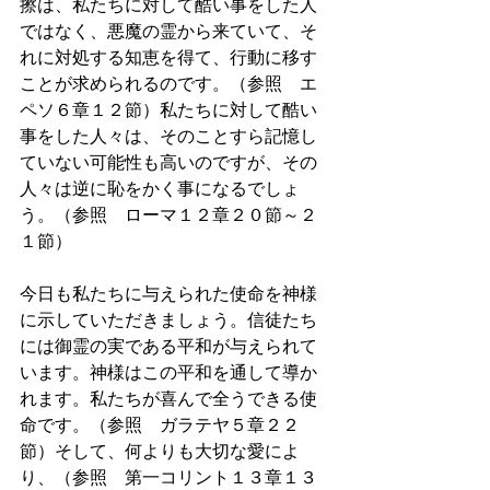
擦は、私たちに対して酷い事をした人
ではなく、悪魔の霊から来ていて、そ
れに対処する知恵を得て、行動に移す
ことが求められるのです。（参照　エ
ペソ６章１２節）私たちに対して酷い
事をした人々は、そのことすら記憶し
ていない可能性も高いのですが、その
人々は逆に恥をかく事になるでしょ
う。（参照　ローマ１２章２０節～２
１節）
今日も私たちに与えられた使命を神様
に示していただきましょう。信徒たち
には御霊の実である平和が与えられて
います。神様はこの平和を通して導か
れます。私たちが喜んで全うできる使
命です。（参照　ガラテヤ５章２２
節）そして、何よりも大切な愛によ
り、（参照　第一コリント１３章１３