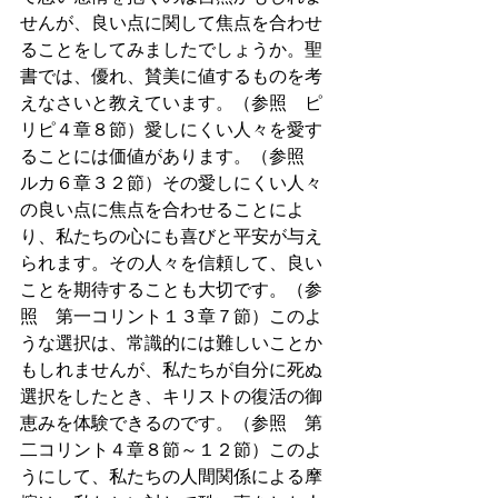
せんが、良い点に関して焦点を合わせ
ることをしてみましたでしょうか。聖
書では、優れ、賛美に値するものを考
えなさいと教えています。（参照　ピ
リピ４章８節）愛しにくい人々を愛す
ることには価値があります。（参照　
ルカ６章３２節）その愛しにくい人々
の良い点に焦点を合わせることによ
り、私たちの心にも喜びと平安が与え
られます。その人々を信頼して、良い
ことを期待することも大切です。（参
照　第一コリント１３章７節）このよ
うな選択は、常識的には難しいことか
もしれませんが、私たちが自分に死ぬ
選択をしたとき、キリストの復活の御
恵みを体験できるのです。（参照　第
二コリント４章８節～１２節）このよ
うにして、私たちの人間関係による摩