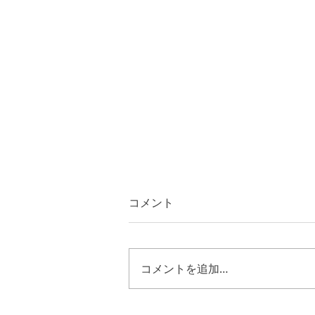
コメント
コメントを追加…
ルカ２４章５０節～５３節