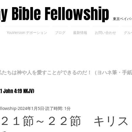
ay Bible Fellowship
東京ベイバ
YouVersion デボーション
ブログ
最新情報
お問い合わせ
グル
ちは神や人を愛すことができるのだ！（ヨハネ筆・手紙Ⅰ 4
(1 John 4:19 NKJV)
ellowship
2024年1月5日
読了時間: 1分
２１節～２２節 キリス