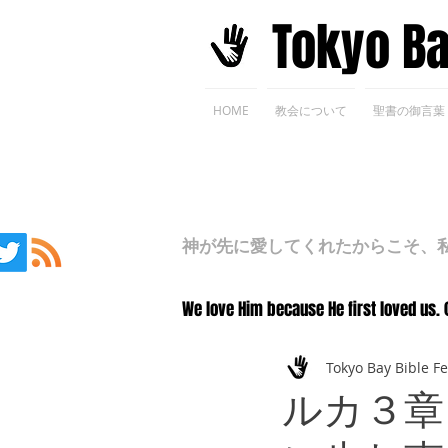
​Tokyo B
HOME
教会について
聖書の御言葉
神が先に愛してくれたからこそ、私た
We love Him because He first loved us. 
Tokyo Bay Bible F
ルカ３章