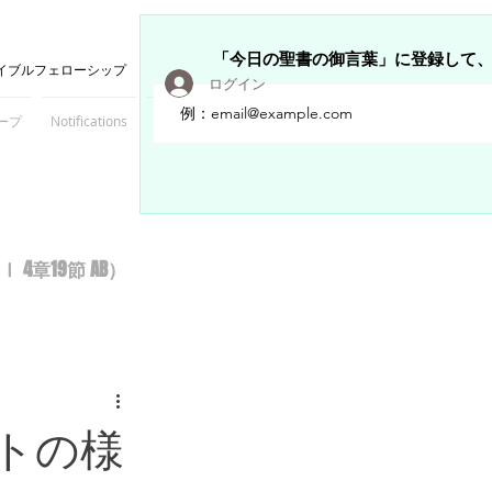
「今日の聖書の御言葉」に登録して
イブルフェローシップ
ログイン
ープ
Notifications
Members
章19節 AB）
トの様