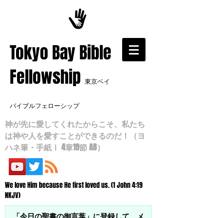
​Tokyo Bay Bible
Fellowship
東京ベイ
バイブルフェローシップ
神が先に愛してくれたからこそ、私たち
は神や人を愛すことができるのだ！（ヨ
ハネ筆・手紙Ⅰ 4章19節 AB）
We love Him because He first loved us. (1 John 4:19
NKJV)
「今日の聖書の御言葉」に登録して、メ